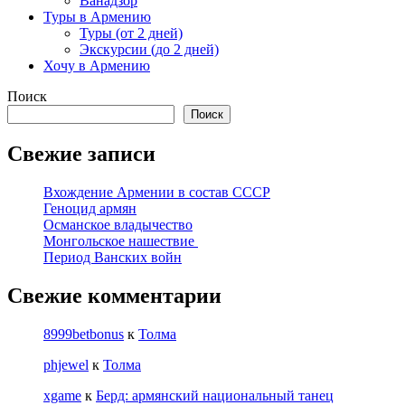
Ванадзор
Туры в Армению
Туры (от 2 дней)
Экскурсии (до 2 дней)
Хочу в Армению
Поиск
Поиск
Свежие записи
Вхождение Армении в состав СССР
Геноцид армян
Османское владычество
Монгольское нашествие
Период Ванских войн
Свежие комментарии
8999betbonus
к
Толма
phjewel
к
Толма
xgame
к
Берд: армянский национальный танец