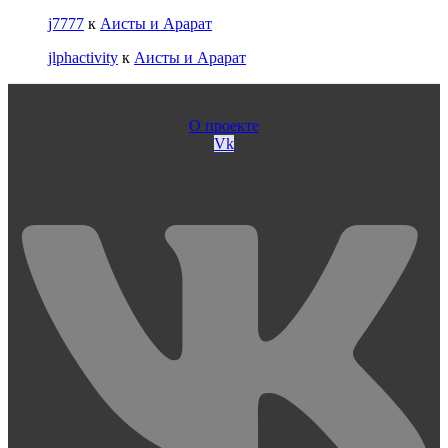
j7777
к
Аисты и Арарат
jlphactivity
к
Аисты и Арарат
О проекте
Vk