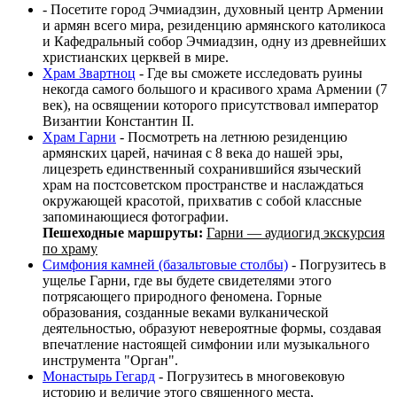
- Посетите город Эчмиадзин, духовный центр Армении
и армян всего мира, резиденцию армянского католикоса
и Кафедральный собор Эчмиадзин, одну из древнейших
христианских церквей в мире.
Храм Звартноц
- Где вы сможете исследовать руины
некогда самого большого и красивого храма Армении (7
век), на освящении которого присутствовал император
Византии Константин II.
Храм Гарни
- Посмотреть на летнюю резиденцию
армянских царей, начиная с 8 века до нашей эры,
лицезреть единственный сохранившийся языческий
храм на постсоветском пространстве и наслаждаться
окружающей красотой, прихватив с собой классные
запоминающиеся фотографии.
Пешеходные маршруты:
Гарни — аудиогид экскурсия
по храму
Симфония камней (базальтовые столбы)
- Погрузитесь в
ущелье Гарни, где вы будете свидетелями этого
потрясающего природного феномена. Горные
образования, созданные веками вулканической
деятельностью, образуют невероятные формы, создавая
впечатление настоящей симфонии или музыкального
инструмента "Орган".
Монастырь Гегард
- Погрузитесь в многовековую
историю и величие этого священного места,