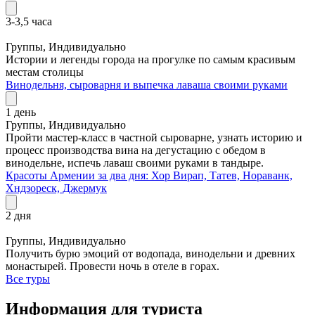
3-3,5 часа
5800 руб.
Группы, Индивидуально
Истории и легенды города на прогулке по самым красивым
местам столицы
Винодельня, сыроварня и выпечка лаваша своими руками
1 день
Группы, Индивидуально
Пройти мастер-класс в частной сыроварне, узнать историю и
процесс производства вина на дегустацию с обедом в
винодельне, испечь лаваш своими руками в тандыре.
Красоты Армении за два дня: Хор Вирап, Татев, Нораванк,
Хндзореск, Джермук
2 дня
13500 руб.
Группы, Индивидуально
Получить бурю эмоций от водопада, винодельни и древних
монастырей. Провести ночь в отеле в горах.
Все туры
Информация для туриста