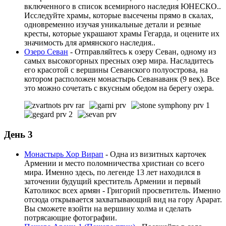
включенного в список всемирного наследия ЮНЕСКО..
Исследуйте храмы, которые высечены прямо в скалах,
одновременно изучая уникальные детали и резные
кресты, которые украшают храмы Гегарда, и оцените их
значимость для армянского наследия..
Озеро Севан
- Отправляйтесь к озеру Севан, одному из
самых высокогорных пресных озер мира. Насладитесь
его красотой с вершины Севанского полуострова, на
котором расположен монастырь Севанаванк (9 век). Все
это можно сочетать с вкусным обедом на берегу озера.
День 3
Монастырь Хор Вирап
- Одна из визитных карточек
Армении и место поломничества христиан со всего
мира. Именно здесь, по легенде 13 лет находился в
заточении будущий креститель Армении и первый
Католикос всех армян - Григорий просветитель. Именно
отсюда открывается захватывающий вид на гору Арарат.
Вы сможете взойти на вершину холма и сделать
потрясающие фотографии.