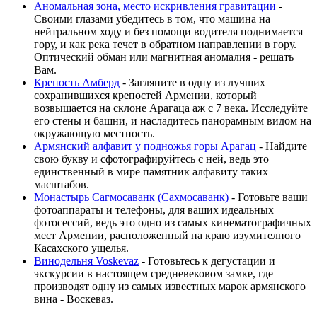
Аномальная зона, место искривления гравитации
-
Своими глазами убедитесь в том, что машина на
нейтральном ходу и без помощи водителя поднимается
гору, и как река течет в обратном направлении в гору.
Оптический обман или магнитная аномалия - решать
Вам.
Крепость Амберд
- Загляните в одну из лучших
сохранившихся крепостей Армении, который
возвышается на склоне Арагаца аж с 7 века. Исследуйте
его стены и башни, и насладитесь панорамным видом на
окружающую местность.
Армянский алфавит у подножья горы Арагац
- Найдите
свою букву и сфотографируйтесь с ней, ведь это
единственный в мире памятник алфавиту таких
масштабов.
Монастырь Сагмосаванк (Сахмосаванк)
- Готовьте ваши
фотоаппараты и телефоны, для ваших идеальных
фотосессий, ведь это одно из самых кинематографичных
мест Армении, расположенный на краю изумителного
Касахского ущелья.
Винодельня Voskevaz
- Готовьтесь к дегустации и
экскурсии в настоящем средневековом замке, где
производят одну из самых известных марок армянского
вина - Воскеваз.