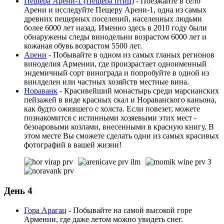
Пещера Арени-1 (Пещера птиц)
- Поезжайте в село
Арени и исследуйте Пещеру Арени-1, одна из самых
древних пещерных поселений, населенных людьми
более 6000 лет назад. Именно здесь в 2010 году были
обнаружены следы винодельни возрастом 6000 лет и
кожаная обувь возрастом 5500 лет.
Арени
- Побывайте в одном из самых гланых регионов
виноделия Армении, где произрастает одноименный
эндемичный сорт винограда и попробуйте в одной из
винлделен или частных хозяйств местные вина.
Нораванк
- Красивейший монастырь среди марсианских
пейзажей в виде красных скал и Нораванского каньона,
как будто ожившего с холста. Если повезет, можете
познакомится с истинными хозяевыми этих мест -
безоаровыми козлами, внесенными в красную книгу. В
этом месте Вы сможете сделать одни из самых красивых
фотографий в вашей жизни!
День 4
Гора Арагац
- Побывайте на самой высокой горе
Армении, где даже летом можно увидеть снег.