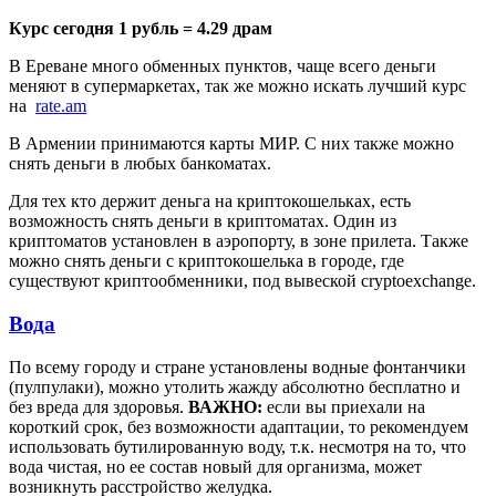
Курс сегодня 1 рубль = 4.29 драм
В Ереване много обменных пунктов, чаще всего деньги
меняют в супермаркетах, так же можно искать лучший курс
на
rate.am
В Армении принимаются карты МИР. С них также можно
снять деньги в любых банкоматах.
Для тех кто держит деньга на криптокошельках, есть
возможность снять деньги в криптоматах. Один из
криптоматов установлен в аэропорту, в зоне прилета. Также
можно снять деньги с криптокошелька в городе, где
существуют криптообменники, под вывеской cryptoexchange.
Вода
По всему городу и стране установлены водные фонтанчики
(пулпулаки), можно утолить жажду абсолютно бесплатно и
без вреда для здоровья.
ВАЖНО:
если вы приехали на
короткий срок, без возможности адаптации, то рекомендуем
использовать бутилированную воду, т.к. несмотря на то, что
вода чистая, но ее состав новый для организма, может
возникнуть расстройство желудка.